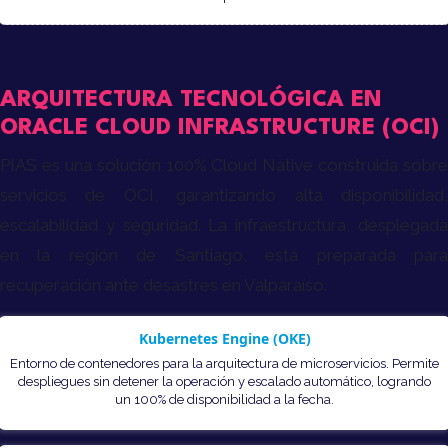
ARQUITECTURA TECNOLÓGICA EN
ORACLE CLOUD INFRASTRUCTURE (OCI)
PIAS es una solución 100% Cloud Native construida sobre
servicios de OCI, garantizando alta disponibilidad,
escalabilidad y seguridad. La infraestructura, desplegada
en la región de Santiago, está preparada para
recuperación ante desastres en Valparaíso.
Kubernetes Engine (OKE)
Entorno de contenedores para la arquitectura de microservicios. Permite
despliegues sin detener la operación y escalado automático, logrando
un 100% de disponibilidad a la fecha.