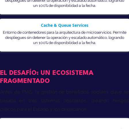
despliegues sin detener la operación y escalado automático, logrando
un 100% de disponibilidad a la fecha.
Cache & Queue Services
Entorno de contenedores para la arquitectura de microservicios. Permite
despliegues sin detener la operación y escalado automático, logrando
un 100% de disponibilidad a la fecha.
EL DESAFÍO: UN ECOSISTEMA
FRAGMENTADO
Antes de PIAS, la gestión de beneficios sociales clave se
basaba en tres sistemas obsoletos, creando riesgos
críticos para el Estado y los ciudadanos.