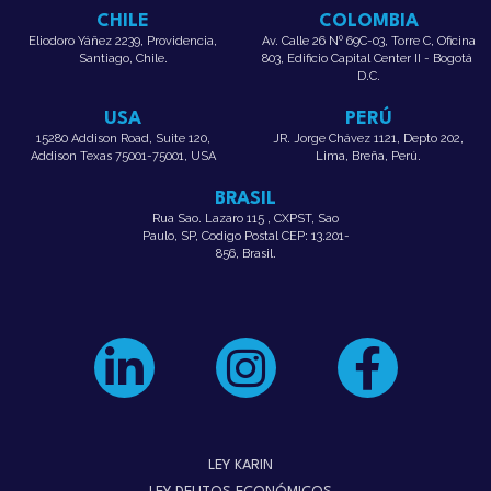
CHILE
COLOMBIA
Eliodoro Yáñez 2239, Providencia,
Av. Calle 26 Nº 69C-03, Torre C, Oficina
Santiago, Chile.
803, Edificio Capital Center II - Bogotá
D.C.
USA
PERÚ
15280 Addison Road, Suite 120,
JR. Jorge Chávez 1121, Depto 202,
Addison Texas 75001-75001, USA
Lima, Breña, Perú.
BRASIL
Rua Sao. Lazaro 115 , CXPST, Sao
Paulo, SP, Codigo Postal CEP: 13.201-
856, Brasil.
LEY KARIN