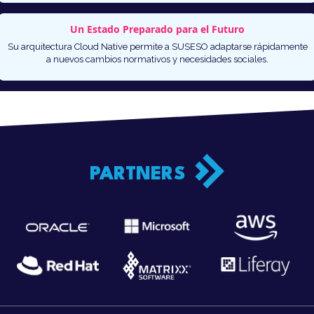
Un Estado Preparado para el Futuro
Su arquitectura Cloud Native permite a SUSESO adaptarse rápidamente
a nuevos cambios normativos y necesidades sociales.
PARTNERS