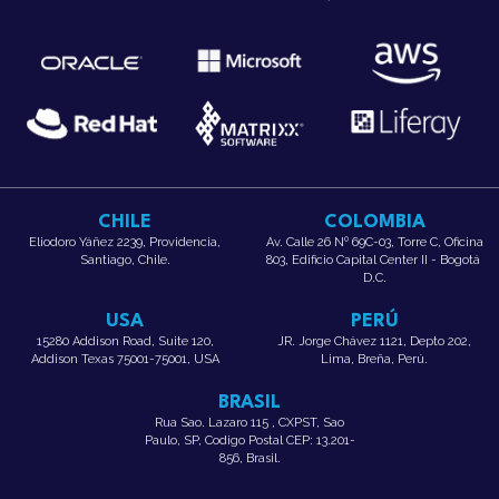
CHILE
COLOMBIA
Eliodoro Yáñez 2239, Providencia,
Av. Calle 26 Nº 69C-03, Torre C, Oficina
Santiago, Chile.
803, Edificio Capital Center II - Bogotá
D.C.
USA
PERÚ
15280 Addison Road, Suite 120,
JR. Jorge Chávez 1121, Depto 202,
Addison Texas 75001-75001, USA
Lima, Breña, Perú.
BRASIL
Rua Sao. Lazaro 115 , CXPST, Sao
Paulo, SP, Codigo Postal CEP: 13.201-
856, Brasil.