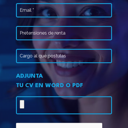
Apellidos
Email
(Obligatorio)
Pretensiones
de
renta
Cargo
ADJUNTA
TU CV EN WORD O PDF
CV
(Obligatorio)
CAPTCHA