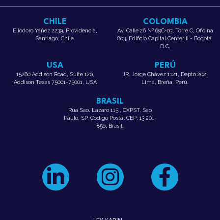
CHILE
COLOMBIA
Eliodoro Yáñez 2239, Providencia,
Av. Calle 26 Nº 69C-03, Torre C, Oficina
Santiago, Chile.
803, Edificio Capital Center II - Bogotá
D.C.
USA
PERÚ
15280 Addison Road, Suite 120,
JR. Jorge Chávez 1121, Depto 202,
Addison Texas 75001-75001, USA
Lima, Breña, Perú.
BRASIL
Rua Sao. Lazaro 115 , CXPST, Sao
Paulo, SP, Codigo Postal CEP: 13.201-
856, Brasil.