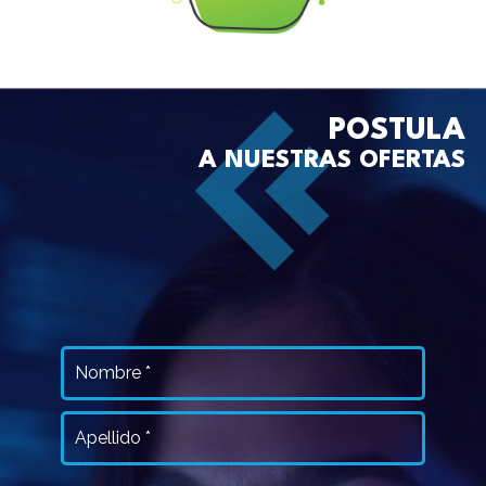
POSTULA
A NUESTRAS OFERTAS
Nombre
y
Nombre
Apellido
(Obligatorio)