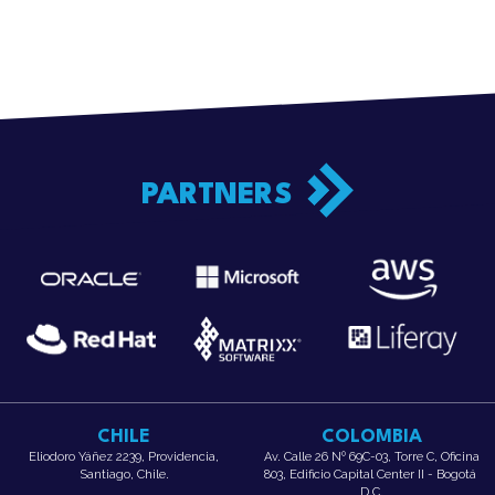
PARTNERS
CHILE
COLOMBIA
Eliodoro Yáñez 2239, Providencia,
Av. Calle 26 Nº 69C-03, Torre C, Oficina
Santiago, Chile.
803, Edificio Capital Center II - Bogotá
D.C.