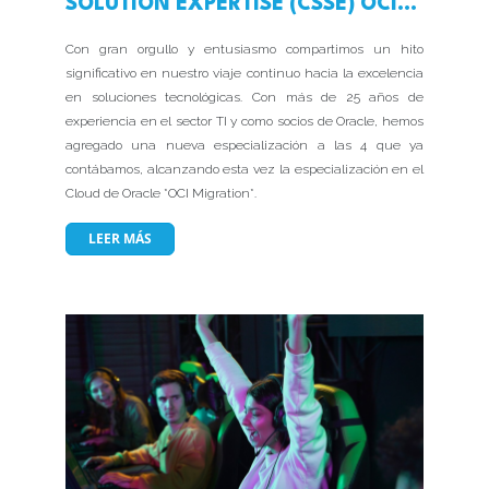
SOLUTION EXPERTISE (CSSE) OCI
MIGRATION DE ORACLE
Con gran orgullo y entusiasmo compartimos un hito
significativo en nuestro viaje continuo hacia la excelencia
en soluciones tecnológicas. Con más de 25 años de
experiencia en el sector TI y como socios de Oracle, hemos
agregado una nueva especialización a las 4 que ya
contábamos, alcanzando esta vez la especialización en el
Cloud de Oracle *OCI Migration*.
LEER MÁS