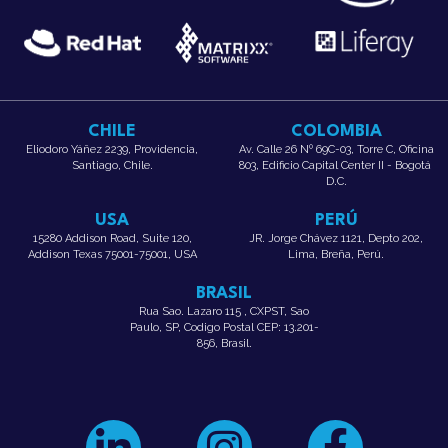
CHILE
COLOMBIA
Eliodoro Yáñez 2239, Providencia,
Av. Calle 26 Nº 69C-03, Torre C, Oficina
Santiago, Chile.
803, Edificio Capital Center II - Bogotá
D.C.
USA
PERÚ
15280 Addison Road, Suite 120,
JR. Jorge Chávez 1121, Depto 202,
Addison Texas 75001-75001, USA
Lima, Breña, Perú.
BRASIL
Rua Sao. Lazaro 115 , CXPST, Sao
Paulo, SP, Codigo Postal CEP: 13.201-
856, Brasil.