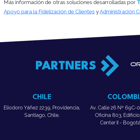
Más información de otras soluciones desarrolladas por
Apoyo para la Fidelización de Clientes
y
Administración 
PARTNERS
CHILE
COLOMBI
Eliodoro Yáñez 2239, Providencia,
Av. Calle 26 Nº 69C-03
Santiago, Chile.
Oficina 803, Edificio
Center II - Bogot