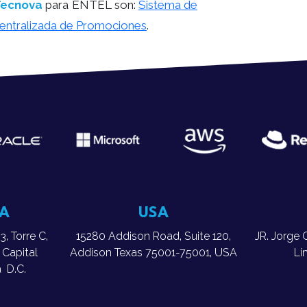
Tecnova
para ENTEL son:
Sistema de
Centralizada de Promociones
.
A
USA
, Torre C,
15280 Addison Road, Suite 120,
JR. Jorge 
 Capital
Addison Texas 75001-75001, USA
Li
á D.C.