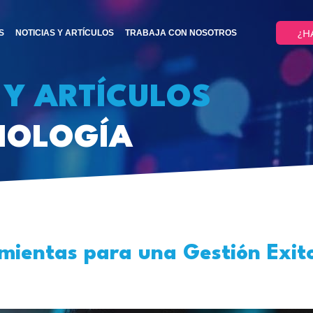
¿H
S
NOTICIAS Y ARTÍCULOS
TRABAJA CON NOSOTROS
 Y ARTÍCULOS
NOLOGÍA
mientas para una Gestión Exito