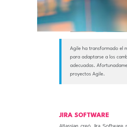
Agile ha transformado el m
para adaptarse a los cambi
adecuadas. Afortunadament
proyectos Agile.
JIRA SOFTWARE
Atlassian creó Jira Software p