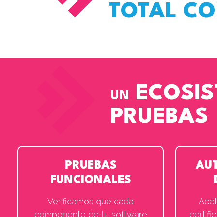
TOTAL C
ECOSI
UN
PRUEBAS
PRUEBAS
AU
FUNCIONALES
Verificamos que cada
Acel
componente de tu software
certif