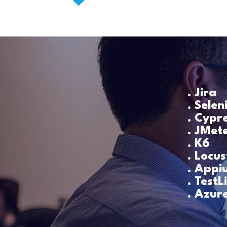
. Jira
. Sele
. Cypr
. JMet
. K6
. Locus
. Appi
. TestL
. Azur