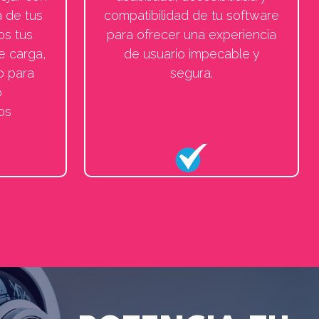
a de tus
compatibilidad de tu software
os tus
para ofrecer una experiencia
e carga,
de usuario impecable y
o para
segura.
o
os