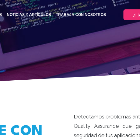
¿H
S
NOTICIAS Y ARTÍCULOS
TRABAJA CON NOSOTROS
U
Detectamos problemas antes
Quality Assurance que ga
E CON
seguridad de tus aplicacio