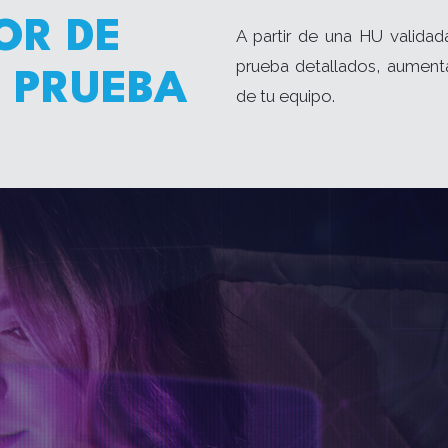
OR DE
A partir de una HU valida
prueba detallados, aument
 PRUEBA
de tu equipo.