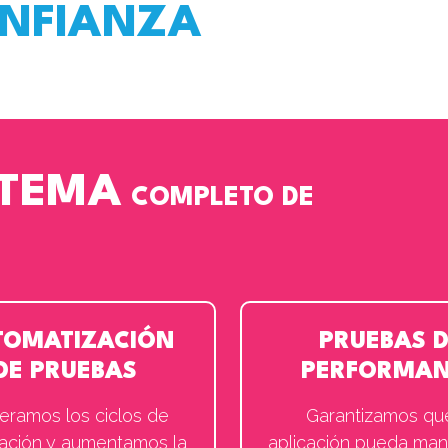
ONFIANZA
STEMA
COMPLETO
DE
TOMATIZACIÓN
PRUEBAS 
DE PRUEBAS
PERFORMA
eramos los ciclos de
Garantizamos qu
icación y aumentamos la
aplicación pueda man