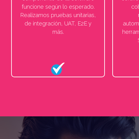
funcione según lo esperado.
co
Realizamos pruebas unitarias,
de integración, UAT, E2E y
autom
más.
herra