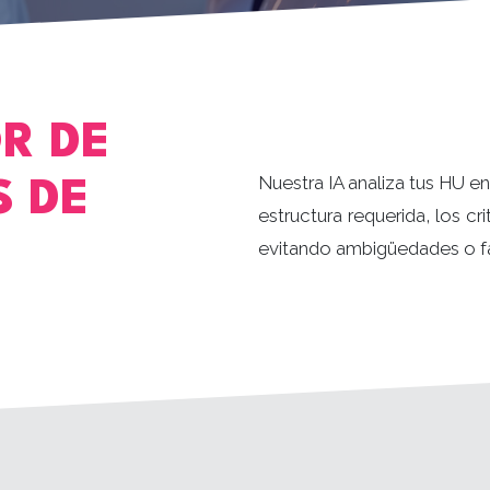
R DE
Nuestra IA analiza tus HU e
S DE
estructura requerida, los cr
evitando ambigüedades o fa