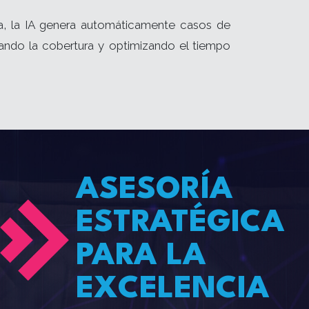
da, la IA genera automáticamente casos de
ando la cobertura y optimizando el tiempo
ASESORÍA
ESTRATÉGICA
PARA LA
EXCELENCIA