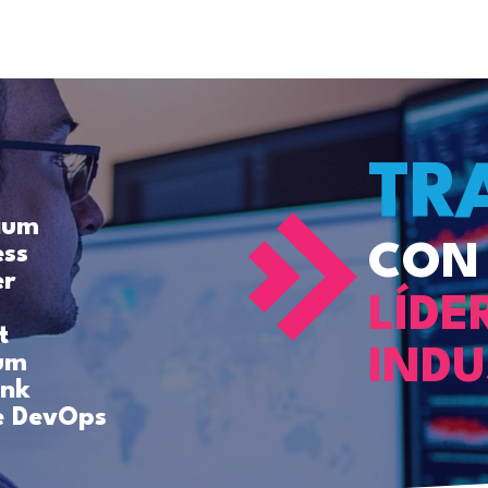
TR
nium
CON
ess
er
LÍDE
t
INDU
um
ink
e DevOps