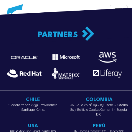
PARTNERS
CHILE
COLOMBIA
Eliodoro Yáñez 2239, Providencia,
Av. Calle 26 Nº 69C-03, Torre C, Oficina
Santiago, Chile.
803, Edificio Capital Center II - Bogotá
D.C.
USA
PERÚ
15280 Addison Road, Suite 120,
JR. Jorge Chávez 1121, Depto 202,