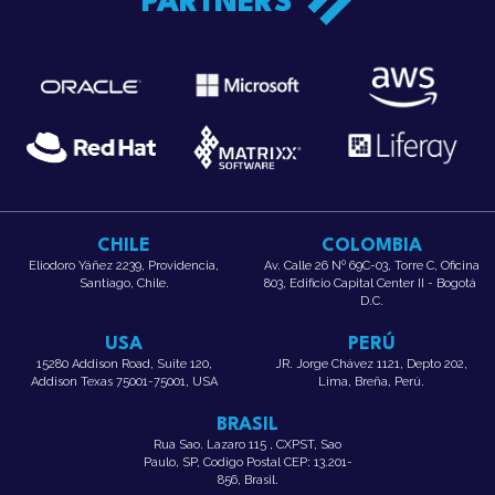
PARTNERS
CHILE
COLOMBIA
Eliodoro Yáñez 2239, Providencia,
Av. Calle 26 Nº 69C-03, Torre C, Oficina
Santiago, Chile.
803, Edificio Capital Center II - Bogotá
D.C.
USA
PERÚ
15280 Addison Road, Suite 120,
JR. Jorge Chávez 1121, Depto 202,
Addison Texas 75001-75001, USA
Lima, Breña, Perú.
BRASIL
Rua Sao. Lazaro 115 , CXPST, Sao
Paulo, SP, Codigo Postal CEP: 13.201-
856, Brasil.